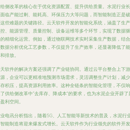
供给侧改革的核心在于优化资源配置、提升供给质量。水泥行业
期面临产能过剩、能耗高、环保压力大等问题，而智能制造正是
解这些难题的关键路径。云天软件开发的智能化系统，涵盖了生
管控、能源管理、质量控制、设备运维等多个环节，实现了数据
动的精细化运营。例如，通过物联网技术实时采集生产数据，结
大数据分析优化工艺参数，不仅提升了生产效率，还显著降低了
耗和排放。
云天软件的解决方案还强调了产业链协同。通过云平台整合上下
资源，企业可以更精准地预测市场需求，灵活调整生产计划，减
库存积压，提高资源利用效率。这种全链条的智能化管理，不仅
应了供给侧改革中“去库存、降成本”的要求，也为水泥企业开辟了
的盈利空间。
商业电讯分析指出，随着5G、人工智能等新技术的普及，水泥行
的智能制造将迎来爆发式增长。云天软件作为行业领先的软件开