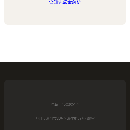
心知识点全解析
电话：1803051**
地址：厦门市思明区海岸街59号489室