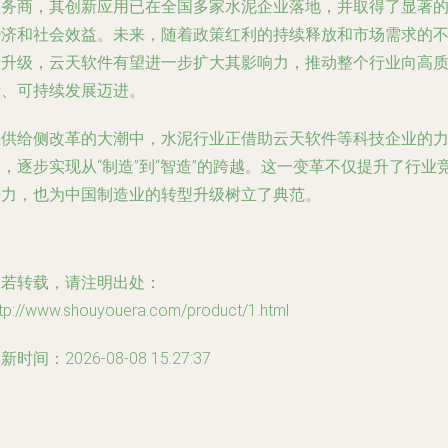
服务商，其创新应用已在全国多家水泥企业落地，并取得了显著
经济和社会效益。未来，随着政策红利的持续释放和市场需求的
断升级，云天软件有望进一步扩大其影响力，推动整个行业向高
量、可持续发展迈进。
在供给侧改革的大潮中，水泥行业正借助云天软件等科技企业的
，逐步实现从“制造”到“智造”的跨越。这一变革不仅提升了行业
争力，也为中国制造业的转型升级树立了典范。
如若转载，请注明出处：
ttp://www.shouyouera.com/product/1.html
新时间：2026-08-08 15:27:37